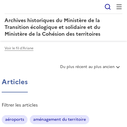
Reche
Archives historiques du Ministère de la
Transition écologique et solidaire et du
Ministère de la Cohésion des territoires
Voir le fil d'Ariane
T
Du plus récent au plus ancien
r
i
Articles
e
r
l
e
Filtrer les articles
s
a
r
aéroports
aménagement du territoire
t