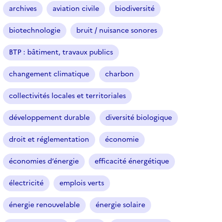
i
archives
aviation civile
biodiversité
c
l
biotechnologie
bruit / nuisance sonores
e
s
BTP : bâtiment, travaux publics
changement climatique
charbon
collectivités locales et territoriales
développement durable
diversité biologique
droit et réglementation
économie
économies d’énergie
efficacité énergétique
électricité
emplois verts
énergie renouvelable
énergie solaire