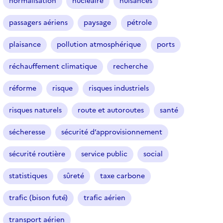
normalisation
nucléaire
nuisances
c
t
passagers aériens
paysage
pétrole
i
o
plaisance
pollution atmosphérique
ports
n
n
réchauffement climatique
recherche
é
réforme
risque
risques industriels
)
risques naturels
route et autoroutes
santé
sécheresse
sécurité d’approvisionnement
sécurité routière
service public
social
statistiques
sûreté
taxe carbone
trafic (bison futé)
trafic aérien
transport aérien