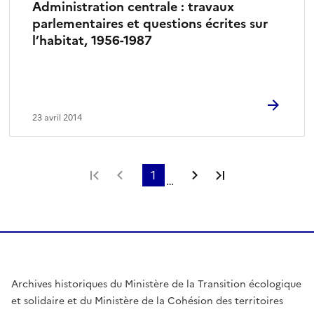
Administration centrale : travaux
parlementaires et questions écrites sur
l’habitat, 1956-1987
23 avril 2014
Première page
Page précédente
1
Page suivante
Dernière page
…
Archives historiques du Ministère de la Transition écologique
et solidaire et du Ministère de la Cohésion des territoires