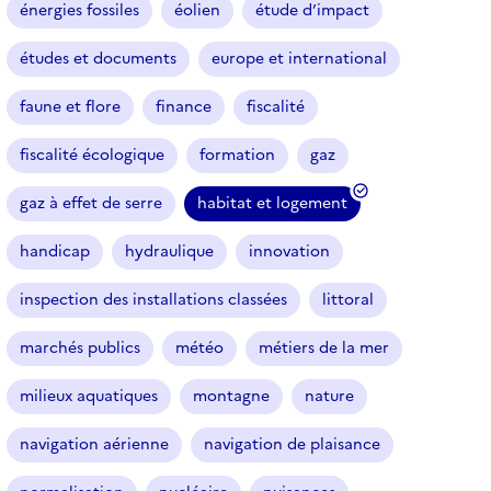
énergies fossiles
éolien
étude d’impact
études et documents
europe et international
faune et flore
finance
fiscalité
fiscalité écologique
formation
gaz
gaz à effet de serre
habitat et logement
(
f
handicap
hydraulique
innovation
i
l
inspection des installations classées
littoral
t
r
marchés publics
météo
métiers de la mer
e
milieux aquatiques
montagne
nature
s
é
navigation aérienne
navigation de plaisance
l
e