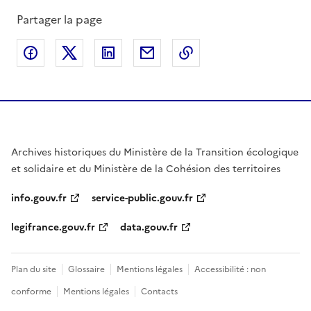
Partager la page
Partager sur Facebook
Partager sur X
Partager sur LinkedIn
Partager par email
Copier le lien de la 
Archives historiques du Ministère de la Transition écologique
et solidaire et du Ministère de la Cohésion des territoires
info.gouv.fr
service-public.gouv.fr
legifrance.gouv.fr
data.gouv.fr
Plan du site
Glossaire
Mentions légales
Accessibilité : non
conforme
Mentions légales
Contacts