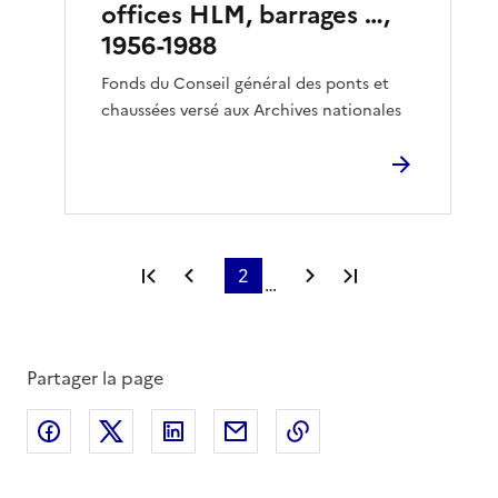
offices HLM, barrages …,
1956-1988
Fonds du Conseil général des ponts et
chaussées versé aux Archives nationales
Première page
Page précédente
2
Page suivante
Dernière page
…
Partager la page
Partager sur Facebook
Partager sur X
Partager sur LinkedIn
Partager par email
Copier le lien de la 