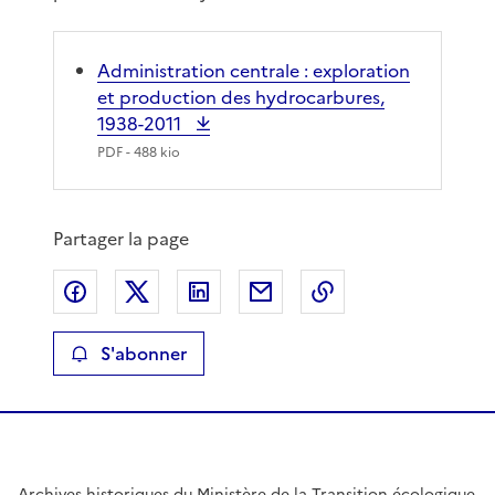
Administration centrale : exploration
et production des hydrocarbures,
1938-2011
PDF
- 488 kio
Partager la page
Partager sur Facebook
Partager sur X
Partager sur LinkedIn
Partager par email
Copier le lien de 
S'abonner
Archives historiques du Ministère de la Transition écologique